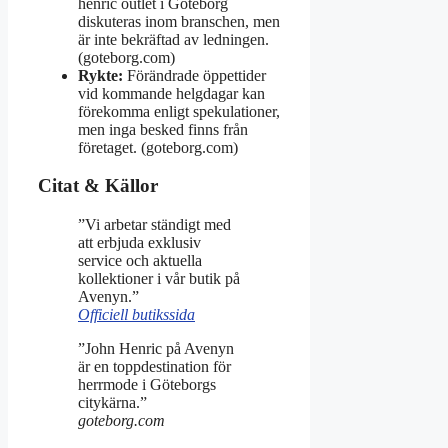
henric outlet i Göteborg
diskuteras inom branschen, men
är inte bekräftad av ledningen.
(goteborg.com)
Rykte:
Förändrade öppettider
vid kommande helgdagar kan
förekomma enligt spekulationer,
men inga besked finns från
företaget. (goteborg.com)
Citat & Källor
”Vi arbetar ständigt med
att erbjuda exklusiv
service och aktuella
kollektioner i vår butik på
Avenyn.”
Officiell butikssida
”John Henric på Avenyn
är en toppdestination för
herrmode i Göteborgs
citykärna.”
goteborg.com