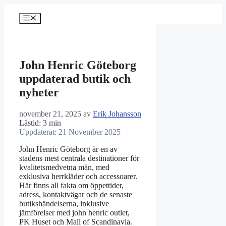
Hoppa
till
Meny
innehåll
John Henric Göteborg
uppdaterad butik och
nyheter
november 21, 2025
av
Erik Johansson
Lästid: 3 min
Uppdaterat: 21 November 2025
John Henric Göteborg är en av
stadens mest centrala destinationer för
kvalitetsmedvetna män, med
exklusiva herrkläder och accessoarer.
Här finns all fakta om öppettider,
adress, kontaktvägar och de senaste
butikshändelserna, inklusive
jämförelser med john henric outlet,
PK Huset och Mall of Scandinavia.