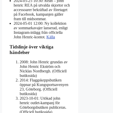
2024-05-25 10:30
: Rean – john
henric REA på utvalda skjortor och
accessoarer bekräftad av företaget
på Facebook, kampanjen gäller
fram till midsommar.
2024-05-01 12:00
: Ny kollektion
av sommarkavajer lanserad, enligt
Instagram-inlägg från officiella
John Henric-kontot.
Källa
Tidslinje över viktiga
händelser
2008: John Henric grundas av
John Henric Ekström och
Nicklas Nordbergh. (Officiell
butikssida)
2014: Flaggskeppsbutiken
öppnar på Kungsportsavenyen
23, Göteborg. (Officiell
butikssida)
2023-10-01: Utökad john
henric outlet-kampanj för
Göteborgsbutiken publiceras.
(Officiell butikssida)