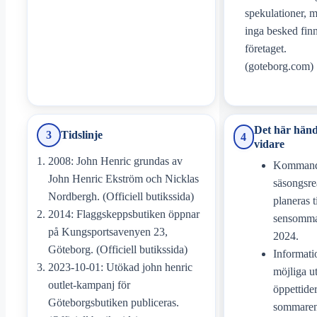
spekulationer, 
inga besked finn
företaget.
(goteborg.com)
Det här hän
3
Tidslinje
4
vidare
2008: John Henric grundas av
Komman
John Henric Ekström och Nicklas
säsongsre
Nordbergh. (Officiell butikssida)
planeras ti
2014: Flaggskeppsbutiken öppnar
sensomm
på Kungsportsavenyen 23,
2024.
Göteborg. (Officiell butikssida)
Informat
2023-10-01: Utökad john henric
möjliga u
outlet-kampanj för
öppettide
Göteborgsbutiken publiceras.
sommare