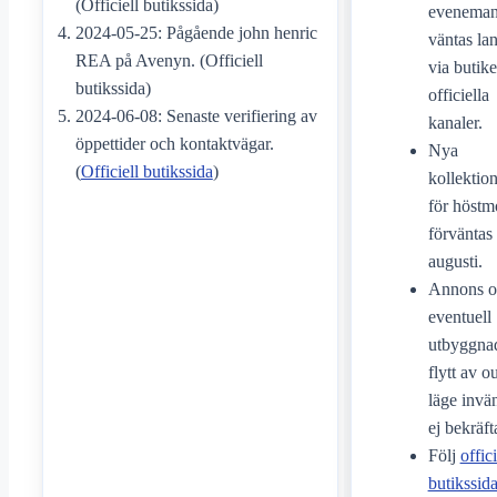
(Officiell butikssida)
evenema
2024-05-25: Pågående john henric
väntas la
REA på Avenyn. (Officiell
via butik
butikssida)
officiella
2024-06-08: Senaste verifiering av
kanaler.
öppettider och kontaktvägar.
Nya
(
Officiell butikssida
)
kollektio
för höstm
förväntas 
augusti.
Annons 
eventuell
utbyggnad
flytt av ou
läge invä
ej bekräft
Följ
offici
butikssid