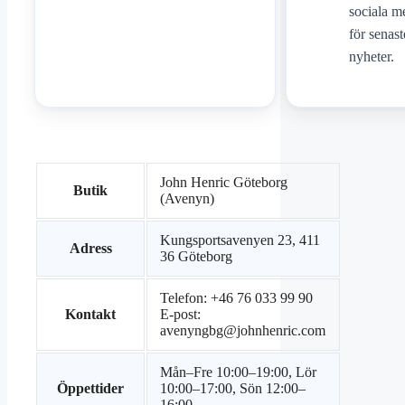
sociala m
för senast
nyheter.
John Henric Göteborg
Butik
(Avenyn)
Kungsportsavenyen 23, 411
Adress
36 Göteborg
Telefon: +46 76 033 99 90
Kontakt
E-post:
avenyngbg@johnhenric.com
Mån–Fre 10:00–19:00, Lör
Öppettider
10:00–17:00, Sön 12:00–
16:00