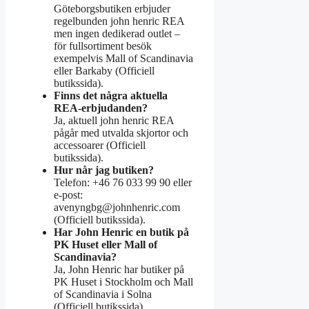
Göteborgsbutiken erbjuder
regelbunden john henric REA
men ingen dedikerad outlet –
för fullsortiment besök
exempelvis Mall of Scandinavia
eller Barkaby (Officiell
butikssida).
Finns det några aktuella
REA-erbjudanden?
Ja, aktuell john henric REA
pågår med utvalda skjortor och
accessoarer (Officiell
butikssida).
Hur når jag butiken?
Telefon: +46 76 033 99 90 eller
e-post:
avenyngbg@johnhenric.com
(Officiell butikssida).
Har John Henric en butik på
PK Huset eller Mall of
Scandinavia?
Ja, John Henric har butiker på
PK Huset i Stockholm och Mall
of Scandinavia i Solna
(Officiell butikssida).