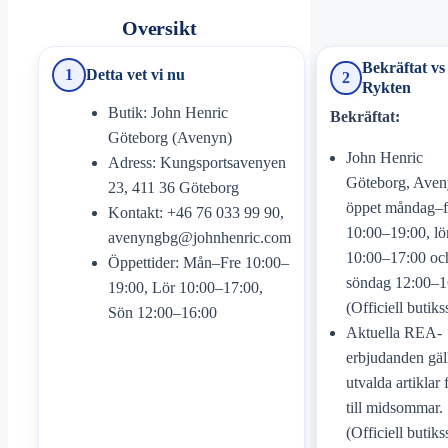
Oversikt
Bekräftat vs
1
Detta vet vi nu
2
Rykten
Butik: John Henric
Bekräftat:
Göteborg (Avenyn)
John Henric
Adress: Kungsportsavenyen
Göteborg, Aven
23, 411 36 Göteborg
öppet måndag–f
Kontakt: +46 76 033 99 90,
10:00–19:00, lö
avenyngbg@johnhenric.com
10:00–17:00 oc
Öppettider: Mån–Fre 10:00–
söndag 12:00–1
19:00, Lör 10:00–17:00,
(Officiell butiks
Sön 12:00–16:00
Aktuella REA-
erbjudanden gäl
utvalda artiklar
till midsommar.
(Officiell butiks