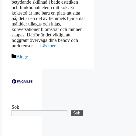
betydande skillnad i både estetiken
och funktionaliteten i ditt kök. En
koksstol är inte bara en plats att sitta
på; det är en del av hemmets hjärta där
måltider tillagas och intas,
konversationer blomstrar och minnen
skapas. Därför är det viktigt att
noggrant överväga dina behov och
preferenser …
Läs mer
Kategorier
Blogg
Sök
Sök