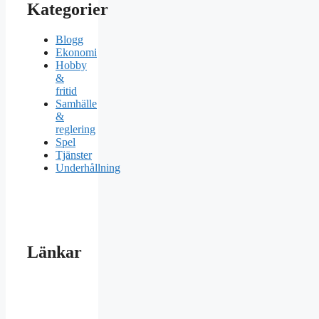
Kategorier
Blogg
Ekonomi
Hobby
&
fritid
Samhälle
&
reglering
Spel
Tjänster
Underhållning
Länkar