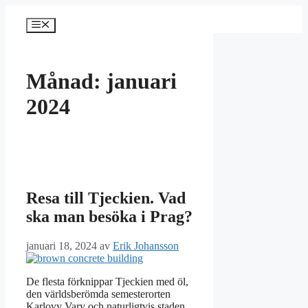
Hoppa
till
Meny
innehåll
Månad:
januari
2024
Resa till Tjeckien. Vad
ska man besöka i Prag?
januari 18, 2024
av
Erik Johansson
De flesta förknippar Tjeckien med öl,
den världsberömda semesterorten
Karlovy Vary och naturligtvis staden