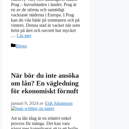
Prag – huvudstaden i landet. Prag är
en av de största och samtidigt
vackraste städerna i Europa. I Prag
kan du vila både på sommaren och på
vintern. Denna stad är vacker när som
helst på året och oavsett hur mycket
…
Läs mer
Kategorier
Blogg
När bör du inte ansöka
om lån? En vägledning
för ekonomiskt förnuft
januari 9, 2024
av
Erik Johansson
Att ta lån idag är en relativt enkel
process för många. Det kan vara
något mer komplicerat att ta ett bolån