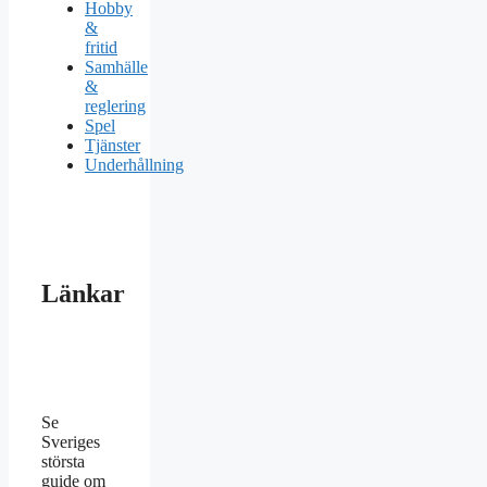
Hobby
&
fritid
Samhälle
&
reglering
Spel
Tjänster
Underhållning
Länkar
Se
Sveriges
största
guide om