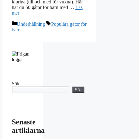
kluriga (till och med för vuxna). Här
har du 50 gåtor för barn med …
Läs
mer
Kategorier
Etiketter
Underhållning
Populära gåtor för
barn
Sök
Sök
Senaste
artiklarna