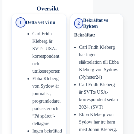
Oversikt
Bekräftat vs
1
Detta vet vi nu
2
Rykten
Carl Fridh
Bekräftat:
Kleberg är
Carl Fridh Kleberg
SVT:s USA-
har ingen
korrespondent
släktrelation till Ebba
och
Kleberg von Sydow.
utrikesreporter.
(Nyheter24)
Ebba Kleberg
Carl Fridh Kleberg
von Sydow är
är SVT:s USA-
journalist,
korrespondent sedan
programledare,
2024. (SVT)
podcaster och
Ebba Kleberg von
”På spåret”-
Sydow har tre barn
deltagare.
med Johan Kleberg.
Ingen bekräftad