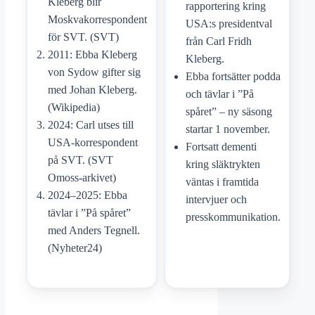
Kleberg blir
rapportering kring
Moskvakorrespondent
USA:s presidentval
för SVT. (SVT)
från Carl Fridh
2011: Ebba Kleberg
Kleberg.
von Sydow gifter sig
Ebba fortsätter podda
med Johan Kleberg.
och tävlar i ”På
(Wikipedia)
spåret” – ny säsong
2024: Carl utses till
startar 1 november.
USA-korrespondent
Fortsatt dementi
på SVT. (SVT
kring släktrykten
Omoss-arkivet)
väntas i framtida
2024–2025: Ebba
intervjuer och
tävlar i ”På spåret”
presskommunikation.
med Anders Tegnell.
(Nyheter24)