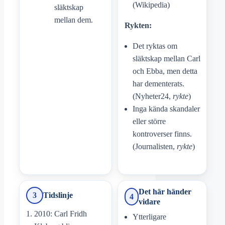
(Wikipedia)
släktskap
mellan dem.
Rykten:
Det ryktas om
släktskap mellan Carl
och Ebba, men detta
har dementerats.
(Nyheter24,
rykte
)
Inga kända skandaler
eller större
kontroverser finns.
(Journalisten,
rykte
)
Det här händer
3
Tidslinje
4
vidare
2010: Carl Fridh
Ytterligare