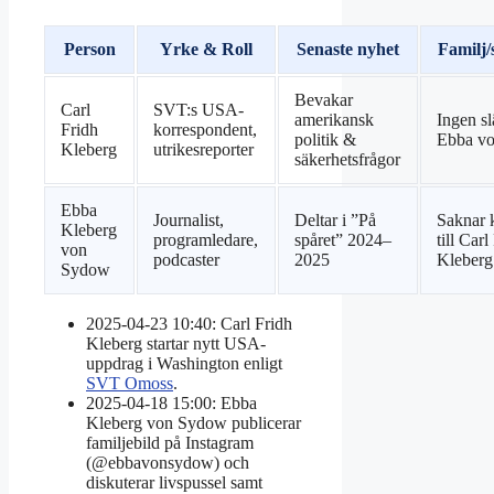
Person
Yrke & Roll
Senaste nyhet
Familj/
Bevakar
Carl
SVT:s USA-
amerikansk
Ingen s
Fridh
korrespondent,
politik &
Ebba v
Kleberg
utrikesreporter
säkerhetsfrågor
Ebba
Journalist,
Deltar i ”På
Saknar 
Kleberg
programledare,
spåret” 2024–
till Carl
von
podcaster
2025
Kleberg
Sydow
2025-04-23 10:40
: Carl Fridh
Kleberg startar nytt USA-
uppdrag i Washington enligt
SVT Omoss
.
2025-04-18 15:00
: Ebba
Kleberg von Sydow publicerar
familjebild på Instagram
(@ebbavonsydow) och
diskuterar livspussel samt