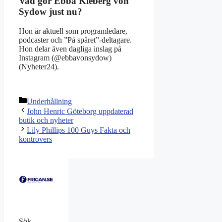
Vad gör Ebba Kleberg von
Sydow just nu?
Hon är aktuell som programledare,
podcaster och ”På spåret”-deltagare.
Hon delar även dagliga inslag på
Instagram (@ebbavonsydow)
(Nyheter24).
Kategorier
Underhållning
John Henric Göteborg uppdaterad
butik och nyheter
Lily Phillips 100 Guys Fakta och
kontrovers
Sök