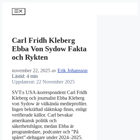
Hoppa
till
Meny
innehåll
Carl Fridh Kleberg
Ebba Von Sydow Fakta
och Rykten
november 22, 2025
av
Erik Johansson
Lästid: 4 min
Uppdaterat: 22 November 2025
SVT:s USA-korrespondent Carl Fridh
Kleberg och journalist Ebba Kleberg
von Sydow är välkända medieprofiler.
Ingen bekräftad släktskap finns, enligt
verifierade källor. Carl bevakar
amerikansk politik och
säkerhetsfrågor, medan Ebba är
programledare, podcaster och ”På
spåret”-deltagare under 2024–2025.