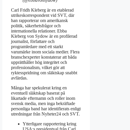
(@ebbavonsydow)
Carl Fridh Kleberg är en etablerad
utrikeskorrespondent vid SVT, där
han rapporterar om amerikansk
politik, säkerhetsfrågor och
internationella relationer. Ebba
Kleberg von Sydow är en profilerad
journalist, författare och
programledare med ett starkt
varumärke inom sociala medier. Flera
branschexperter konstaterar att båda
upprätthåller hög integritet och
professionalism, vilket gör att
ryktesspridning om släktskap snabbt
avfärdas.
Många har spekulerat kring en
eventuell släktskap baserat på
likartade efternamn och roller inom
svensk media, men inga bekräftade
personliga band har identifierats enligt
utredningar från Nyheter24 och SVT.
Ytterligare rapportering kring
USA:s presidentval från Carl