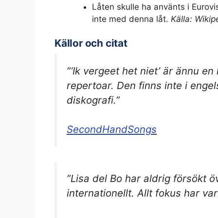
Låten skulle ha använts i Eurov
inte med denna låt.
Källa: Wikip
Källor och citat
”‘Ik vergeet het niet’ är ännu e
repertoar. Den finns inte i enge
diskografi.”
SecondHandSongs
”Lisa del Bo har aldrig försökt ö
internationellt. Allt fokus har v