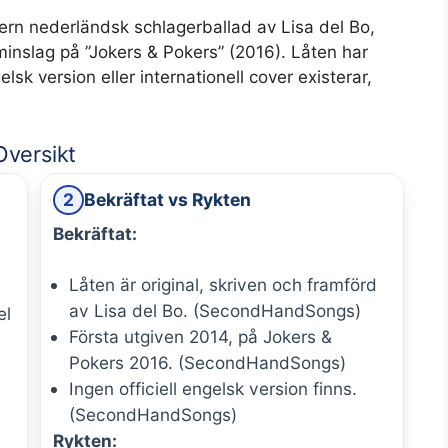
rn nederländsk schlagerballad av Lisa del Bo,
minslag på ”Jokers & Pokers” (2016). Låten har
lsk version eller internationell cover existerar,
Oversikt
2
Bekräftat vs Rykten
Bekräftat:
Låten är original, skriven och framförd
av Lisa del Bo. (SecondHandSongs)
el
Första utgiven 2014, på Jokers &
Pokers 2016. (SecondHandSongs)
Ingen officiell engelsk version finns.
(SecondHandSongs)
Rykten: