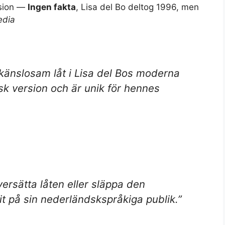
ision —
Ingen fakta
, Lisa del Bo deltog 1996, men
edia
n känslosam låt i Lisa del Bos moderna
lsk version och är unik för hennes
versätta låten eller släppa den
arit på sin nederländskspråkiga publik.”