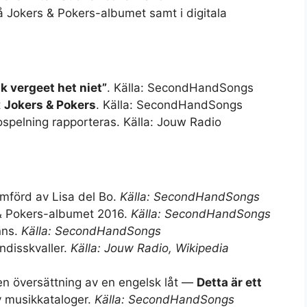
 Jokers & Pokers-albumet samt i digitala
Ik vergeet het niet”
. Källa: SecondHandSongs
t
Jokers & Pokers
. Källa: SecondHandSongs
spelning rapporteras. Källa: Jouw Radio
ramförd av Lisa del Bo.
Källa: SecondHandSongs
 & Pokers-albumet 2016.
Källa: SecondHandSongs
nns.
Källa: SecondHandSongs
ndisskvaller.
Källa: Jouw Radio, Wikipedia
a en översättning av en engelsk låt —
Detta är ett
v musikkataloger.
Källa: SecondHandSongs