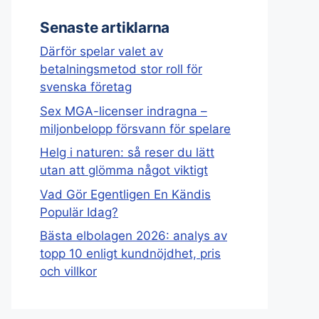
Senaste artiklarna
Därför spelar valet av
betalningsmetod stor roll för
svenska företag
Sex MGA-licenser indragna –
miljonbelopp försvann för spelare
Helg i naturen: så reser du lätt
utan att glömma något viktigt
Vad Gör Egentligen En Kändis
Populär Idag?
Bästa elbolagen 2026: analys av
topp 10 enligt kundnöjdhet, pris
och villkor