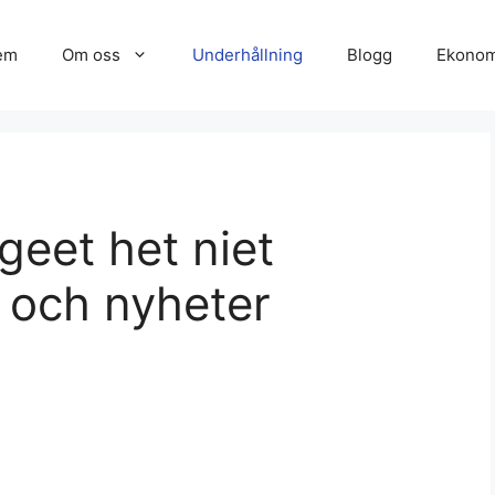
em
Om oss
Underhållning
Blogg
Ekonom
rgeet het niet
 och nyheter