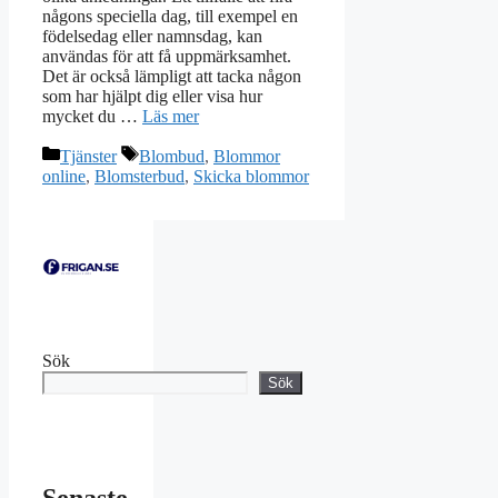
någons speciella dag, till exempel en
födelsedag eller namnsdag, kan
användas för att få uppmärksamhet.
Det är också lämpligt att tacka någon
som har hjälpt dig eller visa hur
mycket du …
Läs mer
Kategorier
Etiketter
Tjänster
Blombud
,
Blommor
online
,
Blomsterbud
,
Skicka blommor
Sök
Sök