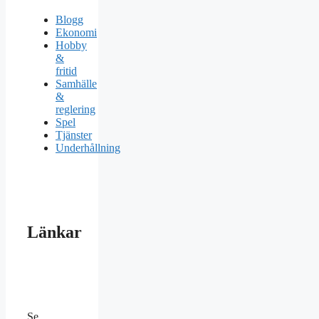
Blogg
Ekonomi
Hobby
&
fritid
Samhälle
&
reglering
Spel
Tjänster
Underhållning
Länkar
Se