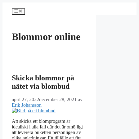
Hoppa
till
Meny
innehåll
Blommor online
Skicka blommor på
nätet via blombud
april 27, 2022
december 28, 2021
av
Erik Johansson
Att skicka ett blomprogram är
idealiskt i alla fall där det är omöjligt
att leverera buketten personligen av
olika anledningar. Ett tillfälle att fira