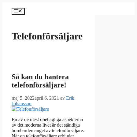
Hoppa
till
Meny
innehåll
Telefonförsäljare
Så kan du hantera
telefonförsäljare!
maj 5, 2022
april 6, 2021
av
Erik
Johansson
En av de mest obehagliga aspekterna
av det moderna livet är det ständiga
bombardemanget av telefonförsäljare.
När en telefonförsäljare erbjuder