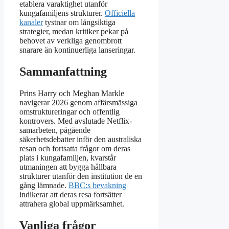
etablera varaktighet utanför
kungafamiljens strukturer.
Officiella
kanaler
tystnar om långsiktiga
strategier, medan kritiker pekar på
behovet av verkliga genombrott
snarare än kontinuerliga lanseringar.
Sammanfattning
Prins Harry och Meghan Markle
navigerar 2026 genom affärsmässiga
omstruktureringar och offentlig
kontrovers. Med avslutade Netflix-
samarbeten, pågående
säkerhetsdebatter inför den australiska
resan och fortsatta frågor om deras
plats i kungafamiljen, kvarstår
utmaningen att bygga hållbara
strukturer utanför den institution de en
gång lämnade.
BBC:s bevakning
indikerar att deras resa fortsätter
attrahera global uppmärksamhet.
Vanliga frågor