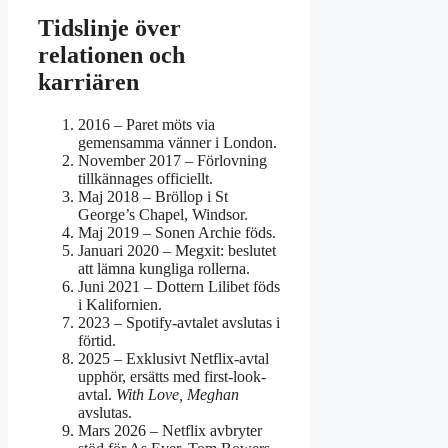
Tidslinje över
relationen och
karriären
2016
– Paret möts via
gemensamma vänner i London.
November 2017
– Förlovning
tillkännages officiellt.
Maj 2018
– Bröllop i St
George’s Chapel, Windsor.
Maj 2019
– Sonen Archie föds.
Januari 2020
– Megxit: beslutet
att lämna kungliga rollerna.
Juni 2021
– Dottern Lilibet föds
i Kalifornien.
2023
– Spotify-avtalet avslutas i
förtid.
2025
– Exklusivt Netflix-avtal
upphör, ersätts med first-look-
avtal.
With Love, Meghan
avslutas.
Mars 2026
– Netflix avbryter