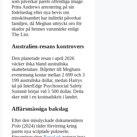
som påverkar parets offentliga image.
Prins Andrews arrestering på sin
födelsedag efter nya bevis om
misskötsamhet har indirekt påverkat
familjen, då Meghan uttryckt oro för
skador på hennes varumärke enligt
The List.
Australien-resans kontrovers
Den planerade resan i april 2026
väcker ilska bland australiska
skattebetalare. Biljetter till Meghans
evenemang kostar mellan 2 699 och 3
199 australiska dollar, medan Harrys
tal på InterEdge Psychosocial Safety
Summit börjar vid 1 500 dollar. Detta
sker mitt i en kostnadskris i landet.
Affärsmässiga bakslag
Efter den misslyckade dokumentären
Polo
(2024) råder förvirring kring
parets nya scriptade poloserie.
Streamingsajten
Royal.uk
noterar inga