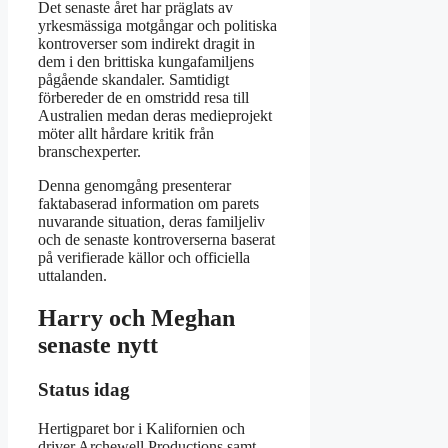
Det senaste året har präglats av
yrkesmässiga motgångar och politiska
kontroverser som indirekt dragit in
dem i den brittiska kungafamiljens
pågående skandaler. Samtidigt
förbereder de en omstridd resa till
Australien medan deras medieprojekt
möter allt hårdare kritik från
branschexperter.
Denna genomgång presenterar
faktabaserad information om parets
nuvarande situation, deras familjeliv
och de senaste kontroverserna baserat
på verifierade källor och officiella
uttalanden.
Harry och Meghan
senaste nytt
Status idag
Hertigparet bor i Kalifornien och
driver Archewell Productions samt