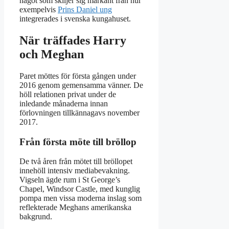
något som skiljer sig markant från hur
exempelvis
Prins Daniel ung
integrerades i svenska kungahuset.
När träffades Harry
och Meghan
Paret möttes för första gången under
2016 genom gemensamma vänner. De
höll relationen privat under de
inledande månaderna innan
förlovningen tillkännagavs november
2017.
Från första möte till bröllop
De två åren från mötet till bröllopet
innehöll intensiv mediabevakning.
Vigseln ägde rum i St George’s
Chapel, Windsor Castle, med kunglig
pompa men vissa moderna inslag som
reflekterade Meghans amerikanska
bakgrund.