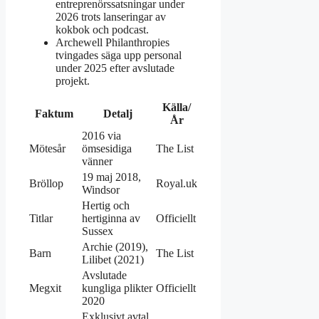
entreprenörssatsningar under
2026 trots lanseringar av
kokbok och podcast.
Archewell Philanthropies
tvingades säga upp personal
under 2025 efter avslutade
projekt.
Källa/
Faktum
Detalj
År
2016 via
Mötesår
ömsesidiga
The List
vänner
19 maj 2018,
Bröllop
Royal.uk
Windsor
Hertig och
Titlar
hertiginna av
Officiellt
Sussex
Archie (2019),
Barn
The List
Lilibet (2021)
Avslutade
Megxit
kungliga plikter
Officiellt
2020
Exklusivt avtal