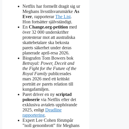
Netflix har formellt dragit sig ur
Meghans livsstilsvarumärke
As
Ever
, rapporterar
The List
.
Hon fortsätter självständigt.
En
Change.org-petition
med
över 32 000 underskrifter
protesterar mot att australiska
skattebetalare ska bekosta
parets säkerhet under deras
planerade april-resa 2026.
Biografen Tom Bowers bok
Betrayal: Power, Deceit and
the Fight for the Future of the
Royal Family
publicerades
mars 2026 med ett kritiskt
porträtt av parets relation till
kungafamiljen.
Paret driver en ny
scriptad
poloserie
via Netflix efter det
exklusiva avtalets upphörande
2025, enligt
Deadline
rapportering
.
Expert Lee Cohen förutspår
”noll genombrott” för Meghans