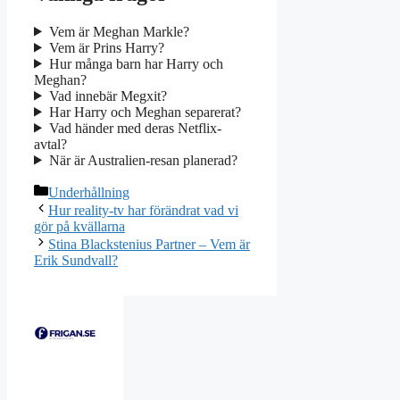
Vem är Meghan Markle?
Vem är Prins Harry?
Hur många barn har Harry och
Meghan?
Vad innebär Megxit?
Har Harry och Meghan separerat?
Vad händer med deras Netflix-
avtal?
När är Australien-resan planerad?
Kategorier
Underhållning
Hur reality-tv har förändrat vad vi
gör på kvällarna
Stina Blackstenius Partner – Vem är
Erik Sundvall?