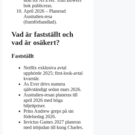
stöd för As Ever. Tom Bowers
bok publiceras.
April 2026
– Planerad
Australien-resa
(framförhandlad).
Vad är fastställt och
vad är osäkert?
Fastställt
Netflix exklusiva avtal
upphörde 2025; first-look-avtal
kvarstår.
As Ever drivs numera
självständigt sedan mars 2026.
Australien-resan planeras till
april 2026 med höga
biljettpriser.
Prins Andrew greps på sin
födelsedag 2026.
Invictus Games 2027 planeras
med inbjudan till kung Charles.