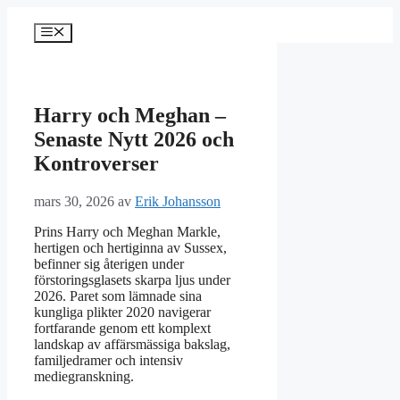
Hoppa
till
Meny
innehåll
Harry och Meghan –
Senaste Nytt 2026 och
Kontroverser
mars 30, 2026
av
Erik Johansson
Prins Harry och Meghan Markle,
hertigen och hertiginna av Sussex,
befinner sig återigen under
förstoringsglasets skarpa ljus under
2026. Paret som lämnade sina
kungliga plikter 2020 navigerar
fortfarande genom ett komplext
landskap av affärsmässiga bakslag,
familjedramer och intensiv
mediegranskning.