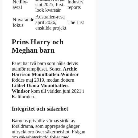
Netflix-
Industry
slut 2025, first-
avtal
reports
look kvarstår
Australien-resa
Nuvarande
april 2026,
The List
fokus
enskilda projekt
Prins Harry och
Meghan barn
Paret har två barn som hålls delvis
utanför rampljuset. Sonen
Archie
Harrison Mountbatten-Windsor
föddes maj 2019, medan dottern
Lilibet Diana Mountbatten-
Windsor
kom till världen juni 2021 i
Kalifornien.
Integritet och säkerhet
Barnens privatliv värnas strikt av
föräldrarna, som upprepade gånger
uttryckt oro över säkerhetshot. Frågan
om säkerhetsskydd följer med