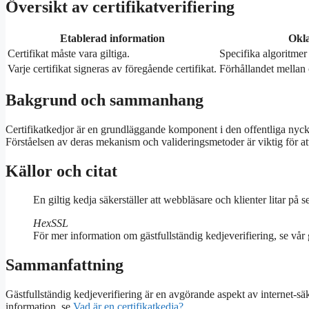
Översikt av certifikatverifiering
Etablerad information
Okla
Certifikat måste vara giltiga.
Specifika algoritmer
Varje certifikat signeras av föregående certifikat.
Förhållandet mellan 
Bakgrund och sammanhang
Certifikatkedjor är en grundläggande komponent i den offentliga nycke
Förståelsen av deras mekanism och valideringsmetoder är viktig för at
Källor och citat
En giltig kedja säkerställer att webbläsare och klienter litar på s
HexSSL
För mer information om gästfullständig kedjeverifiering, se vår
Sammanfattning
Gästfullständig kedjeverifiering är en avgörande aspekt av internet-sä
information, se
Vad är en certifikatkedja?
.