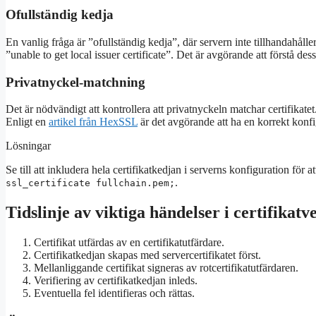
Ofullständig kedja
En vanlig fråga är ”ofullständig kedja”, där servern inte tillhandahålle
”unable to get local issuer certificate”. Det är avgörande att förstå de
Privatnyckel-matchning
Det är nödvändigt att kontrollera att privatnyckeln matchar certifikat
Enligt en
artikel från HexSSL
är det avgörande att ha en korrekt konfi
Lösningar
Se till att inkludera hela certifikatkedjan i serverns konfiguration fö
.
ssl_certificate fullchain.pem;
Tidslinje av viktiga händelser i certifikatv
Certifikat utfärdas av en certifikatutfärdare.
Certifikatkedjan skapas med servercertifikatet först.
Mellanliggande certifikat signeras av rotcertifikatutfärdaren.
Verifiering av certifikatkedjan inleds.
Eventuella fel identifieras och rättas.