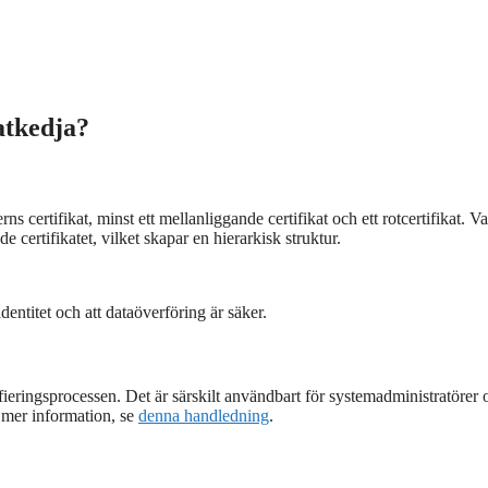
katkedja?
ns certifikat, minst ett mellanliggande certifikat och ett rotcertifikat. Va
e certifikatet, vilket skapar en hierarkisk struktur.
identitet och att dataöverföring är säker.
ifieringsprocessen. Det är särskilt användbart för systemadministratörer 
r mer information, se
denna handledning
.