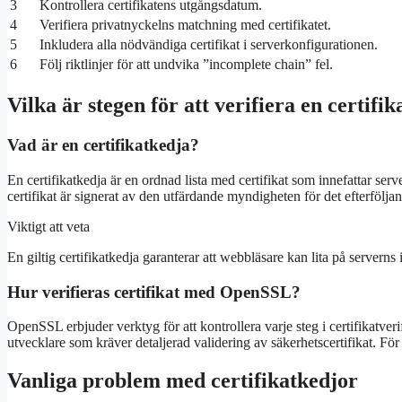
3
Kontrollera certifikatens utgångsdatum.
4
Verifiera privatnyckelns matchning med certifikatet.
5
Inkludera alla nödvändiga certifikat i serverkonfigurationen.
6
Följ riktlinjer för att undvika ”incomplete chain” fel.
Vilka är stegen för att verifiera en certifi
Vad är en certifikatkedja?
En certifikatkedja är en ordnad lista med certifikat som innefattar server
certifikat är signerat av den utfärdande myndigheten för det efterföljand
Viktigt att veta
En giltig certifikatkedja garanterar att webbläsare kan lita på serverns 
Hur verifieras certifikat med OpenSSL?
OpenSSL erbjuder verktyg för att kontrollera varje steg i certifikatver
utvecklare som kräver detaljerad validering av säkerhetscertifikat. Fö
Vanliga problem med certifikatkedjor