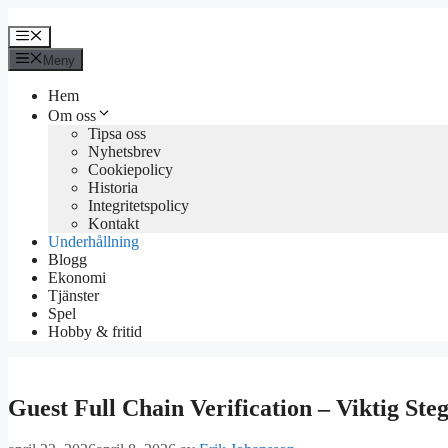
Hoppa
till
Meny
innehåll
Meny
Hem
Om oss
Tipsa oss
Nyhetsbrev
Cookiepolicy
Historia
Integritetspolicy
Kontakt
Underhållning
Blogg
Ekonomi
Tjänster
Spel
Hobby & fritid
Guest Full Chain Verification – Viktig Ste