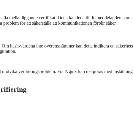
r alla mellanliggande certifikat. Detta kan leda till felmeddelanden som
ssa problem för att säkerställa att kommunikationen förblir säker.
et. Om hash-värdena inte överensstämmer kan detta indikera en säkerhets
guration.
r att undvika verifieringsproblem. För Nginx kan det göras med inställnin
erifiering