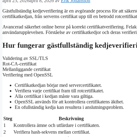
april 23, 2026
april 8, 2026
av
Erik Johansson
Gästfullständig kedjeverifiering är en avgörande process för att säkers
certifikatkedjan, från serverns certifikat upp till en betrodd rotcertifi
Avancerad säkerhet online beror på korrekt certifikatverifiering. Felakt
användarupplevelsen. Förståelse av certifikatkedjor och deras verifie
Hur fungerar gästfullständig kedjeverifier
Validering av SSL/TLS
Rot-CA-certifikat
Mellanliggande certifikat
Verifiering med OpenSSL
Certifikatkedjan börjar med servercertifikatet.
Verifiera varje certifikat fram till rotcertifikatet.
Alla certifikat i kedjan måste vara giltiga.
OpenSSL används för att kontrollera certifikatens äkthet.
En ofullständig kedja kan resultera i anslutningsproblem.
Steg
Beskrivning
1
Kontrollera ämne och utfärdare i certifikaten.
2
Verifiera hash-sekvens mellan certifikat.