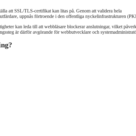
tälla att SSL/TLS-certifikat kan litas på. Genom att validera hela
katutfärdare, uppnås förtroende i den offentliga nyckelinfrastrukturen (PKI
igheter kan leda till att webbläsare blockerar anslutningar, vilket påver
ringssteg är därför avgörande för webbutvecklare och systemadministratö
ing?