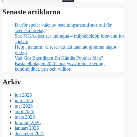
Senaste artiklarna
Därför spelar valet av betalningsmetod stor roll för
svenska företag
Sex MGA-licenser indragna – miljonbelopp försvann för
spelare
Helg i naturen: så reser du lätt utan att glömma något
viktigt
Vad Gör Egentligen En Kändis Populär Idag?
Bästa elbolagen 2026: analys av topp 10 enligt
kundnöjdhet, pris och villkor
Arkiv
juli 2026
juni 2026
maj 2026
april 2026
mars 2026
februari 2026
januari 2026
december 2025