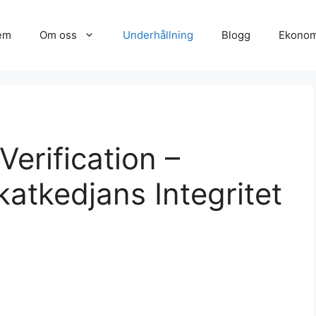
em
Om oss
Underhållning
Blogg
Ekonom
Verification –
ikatkedjans Integritet