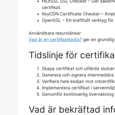
HEXSSL SSL Checker – Ger säkerhet
certifikat.
KeyCDN Certificate Checker – Analise
OpenSSL – Ett kraftfullt verktyg för 
Användbara resurslänkar
Vad är en certifikatkedja?
ger en grundlig 
Tidslinje för certifik
Skapa certifikat och utfärda slutcert
Generera och signera intermediära c
Verifiera hela kedjan mot rotcertifik
Implementera certifikat i servermiljö
Genomför kontinuerlig övervakning av
Vad är bekräftad in