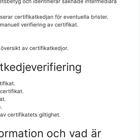
sbetyg och identifierar saknade intermediära
rar certifikatkedjan för eventuella brister.
manuell verifiering av certifikat.
översikt av certifikatkedjor.
atkedjeverifiering
ifikat.
ertifikat.
at.
.
 certifikatets giltighet.
formation och vad är