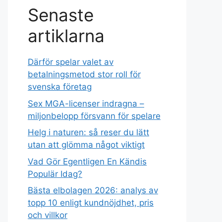
Senaste
artiklarna
Därför spelar valet av
betalningsmetod stor roll för
svenska företag
Sex MGA-licenser indragna –
miljonbelopp försvann för spelare
Helg i naturen: så reser du lätt
utan att glömma något viktigt
Vad Gör Egentligen En Kändis
Populär Idag?
Bästa elbolagen 2026: analys av
topp 10 enligt kundnöjdhet, pris
och villkor