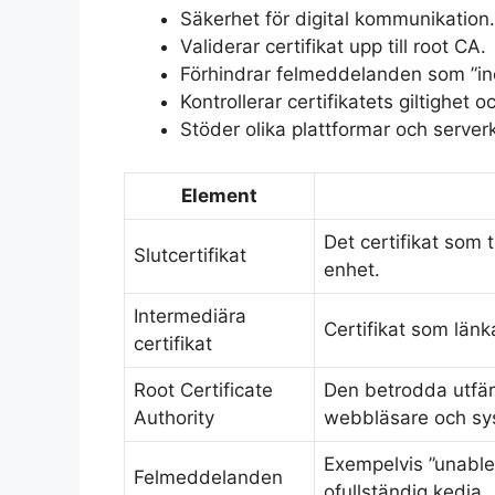
Säkerhet för digital kommunikation.
Validerar certifikat upp till root CA.
Förhindrar felmeddelanden som ”in
Kontrollerar certifikatets giltighet
Stöder olika plattformar och server
Element
Det certifikat som t
Slutcertifikat
enhet.
Intermediära
Certifikat som länka
certifikat
Root Certificate
Den betrodda utfärda
Authority
webbläsare och sy
Exempelvis ”unable t
Felmeddelanden
ofullständig kedja.