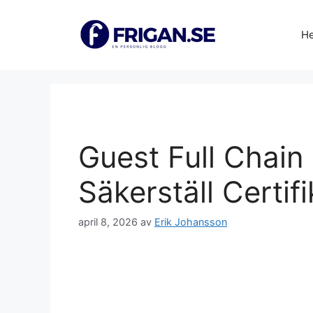
Hoppa
till
H
innehåll
Guest Full Chain 
Säkerställ Certif
april 8, 2026
av
Erik Johansson