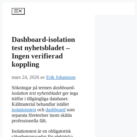
Hoppa
till
Meny
innehåll
Dashboard-isolation
test nyhetsbladet –
Ingen verifierad
koppling
mars 24, 2026
av
Erik Johansson
Sökningar på termen
dashboard-
isolation test nyhetsbladet
ger inga
träffar i tillgängliga databaser.
Källmaterial behandlar istället
isolationstest
och
dashboard
som
separata företeelser inom skilda
professionella fält.
Isolationstest är en obligatorisk
säkerhetsprocedur för elektriska