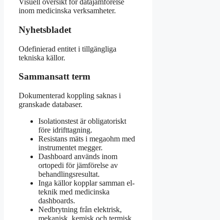
Visuell översikt för datajämförelse
inom medicinska verksamheter.
Nyhetsbladet
Odefinierad entitet i tillgängliga
tekniska källor.
Sammansatt term
Dokumenterad koppling saknas i
granskade databaser.
Isolationstest är obligatoriskt
före idrifttagning.
Resistans mäts i megaohm med
instrumentet megger.
Dashboard används inom
ortopedi för jämförelse av
behandlingsresultat.
Inga källor kopplar samman el-
teknik med medicinska
dashboards.
Nedbrytning från elektrisk,
mekanisk, kemisk och termisk