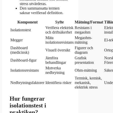
stress utvärderas.
Den sammansatta termen
saknar verifierad definition.
Komponent
Syfte
Mätning/Format
Till
Verifiera elektrisk
Resistans i
Elekt
Isolationstest
och driftsäkerhet
megaohm
instal
Mäta
Megaohm-
Megger
El-te
isolationsresistans
mätning
Dashboard
Figurer och
Visuell översikt
Ortop
(medicinsk)
diagram
Jämföra
Grafisk
Nors
Dashboard-figur
behandlingar
presentation
Före
Motverka
Isolationsresistans
Ohm-mätning
Säker
nedbrytning
Termisk, kemisk,
Nedbrytningsfaktorer
Identifiera risker
mekanisk,
Under
elektrisk stress
Hur fungerar
isolationstest i
praktiken?