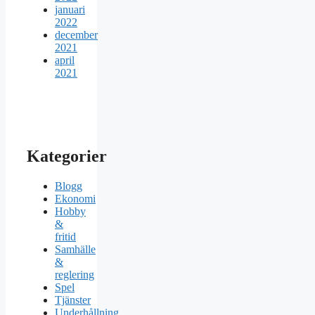
januari
2022
december
2021
april
2021
Kategorier
Blogg
Ekonomi
Hobby
&
fritid
Samhälle
&
reglering
Spel
Tjänster
Underhållning