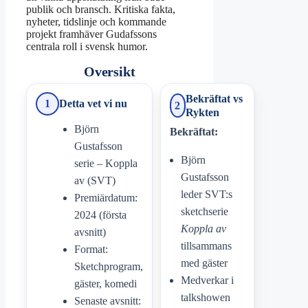
publik och bransch. Kritiska fakta,
nyheter, tidslinje och kommande
projekt framhäver Gudafssons
centrala roll i svensk humor.
Oversikt
Bekräftat vs
1
Detta vet vi nu
2
Rykten
Björn
Bekräftat:
Gustafsson
Björn
serie – Koppla
Gustafsson
av (SVT)
leder SVT:s
Premiärdatum:
sketchserie
2024 (första
Koppla av
avsnitt)
tillsammans
Format:
med gäster
Sketchprogram,
Medverkar i
gäster, komedi
talkshowen
Senaste avsnitt: