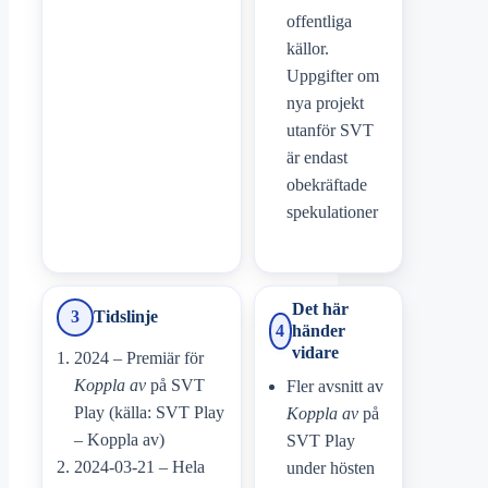
offentliga
källor.
Uppgifter om
nya projekt
utanför SVT
är endast
obekräftade
spekulationer
Det här
3
Tidslinje
4
händer
vidare
2024 – Premiär för
Koppla av
på SVT
Fler avsnitt av
Play (källa: SVT Play
Koppla av
på
– Koppla av)
SVT Play
2024-03-21 – Hela
under hösten