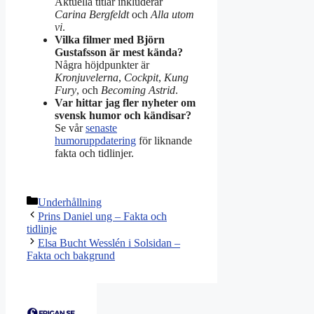
Aktuella titlar inkluderar
Carina Bergfeldt
och
Alla utom
vi
.
Vilka filmer med Björn
Gustafsson är mest kända?
Några höjdpunkter är
Kronjuvelerna
,
Cockpit
,
Kung
Fury
, och
Becoming Astrid
.
Var hittar jag fler nyheter om
svensk humor och kändisar?
Se vår
senaste
humoruppdatering
för liknande
fakta och tidlinjer.
Kategorier
Underhållning
Prins Daniel ung – Fakta och
tidlinje
Elsa Bucht Wesslén i Solsidan –
Fakta och bakgrund