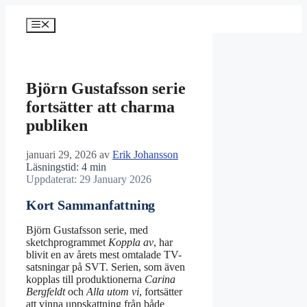
Hoppa
till
Meny
innehåll
Björn Gustafsson serie
fortsätter att charma
publiken
januari 29, 2026
av
Erik Johansson
Läsningstid: 4 min
Uppdaterat: 29 January 2026
Kort Sammanfattning
Björn Gustafsson serie, med
sketchprogrammet
Koppla av
, har
blivit en av årets mest omtalade TV-
satsningar på SVT. Serien, som även
kopplas till produktionerna
Carina
Bergfeldt
och
Alla utom vi
, fortsätter
att vinna uppskattning från både