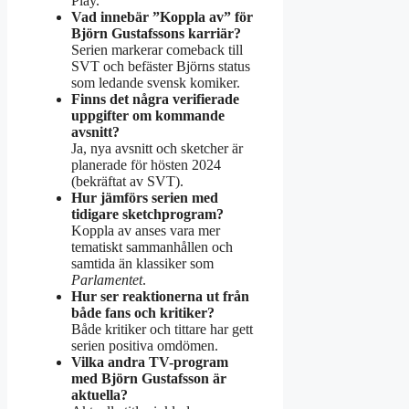
Play.
Vad innebär ”Koppla av” för
Björn Gustafssons karriär?
Serien markerar comeback till
SVT och befäster Björns status
som ledande svensk komiker.
Finns det några verifierade
uppgifter om kommande
avsnitt?
Ja, nya avsnitt och sketcher är
planerade för hösten 2024
(bekräftat av SVT).
Hur jämförs serien med
tidigare sketchprogram?
Koppla av anses vara mer
tematiskt sammanhållen och
samtida än klassiker som
Parlamentet
.
Hur ser reaktionerna ut från
både fans och kritiker?
Både kritiker och tittare har gett
serien positiva omdömen.
Vilka andra TV-program
med Björn Gustafsson är
aktuella?