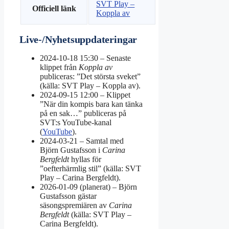
SVT Play –
Officiell länk
Koppla av
Live-/Nyhetsuppdateringar
2024-10-18 15:30
– Senaste
klippet från
Koppla av
publiceras: ”Det största sveket”
(källa: SVT Play – Koppla av).
2024-09-15 12:00
– Klippet
”När din kompis bara kan tänka
på en sak…” publiceras på
SVT:s YouTube-kanal
(
YouTube
).
2024-03-21
– Samtal med
Björn Gustafsson i
Carina
Bergfeldt
hyllas för
”oefterhärmlig stil” (källa: SVT
Play – Carina Bergfeldt).
2026-01-09 (planerat)
– Björn
Gustafsson gästar
säsongspremiären av
Carina
Bergfeldt
(källa: SVT Play –
Carina Bergfeldt).