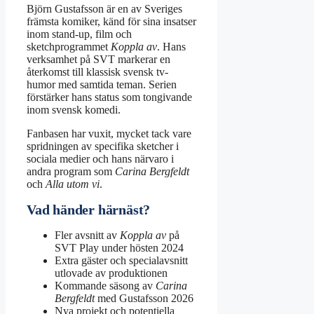
Björn Gustafsson är en av Sveriges
främsta komiker, känd för sina insatser
inom stand-up, film och
sketchprogrammet
Koppla av
. Hans
verksamhet på SVT markerar en
återkomst till klassisk svensk tv-
humor med samtida teman. Serien
förstärker hans status som tongivande
inom svensk komedi.
Fanbasen har vuxit, mycket tack vare
spridningen av specifika sketcher i
sociala medier och hans närvaro i
andra program som
Carina Bergfeldt
och
Alla utom vi
.
Vad händer härnäst?
Fler avsnitt av
Koppla av
på
SVT Play under hösten 2024
Extra gäster och specialavsnitt
utlovade av produktionen
Kommande säsong av
Carina
Bergfeldt
med Gustafsson 2026
Nya projekt och potentiella