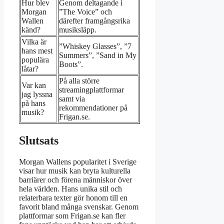
Hur blev
Genom deltagande i
Morgan
”The Voice” och
Wallen
därefter framgångsrika
känd?
musiksläpp.
Vilka är
”Whiskey Glasses”, ”7
hans mest
Summers”, ”Sand in My
populära
Boots”.
låtar?
På alla större
Var kan
streamingplattformar
jag lyssna
samt via
på hans
rekommendationer på
musik?
Frigan.se.
Slutsats
Morgan Wallens popularitet i Sverige
visar hur musik kan bryta kulturella
barriärer och förena människor över
hela världen. Hans unika stil och
relaterbara texter gör honom till en
favorit bland många svenskar. Genom
plattformar som Frigan.se kan fler