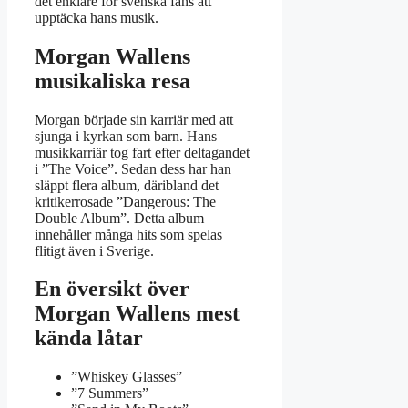
det enklare för svenska fans att
upptäcka hans musik.
Morgan Wallens
musikaliska resa
Morgan började sin karriär med att
sjunga i kyrkan som barn. Hans
musikkarriär tog fart efter deltagandet
i ”The Voice”. Sedan dess har han
släppt flera album, däribland det
kritikerrosade ”Dangerous: The
Double Album”. Detta album
innehåller många hits som spelas
flitigt även i Sverige.
En översikt över
Morgan Wallens mest
kända låtar
”Whiskey Glasses”
”7 Summers”