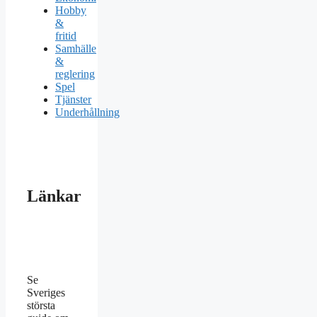
Hobby
&
fritid
Samhälle
&
reglering
Spel
Tjänster
Underhållning
Länkar
Se
Sveriges
största