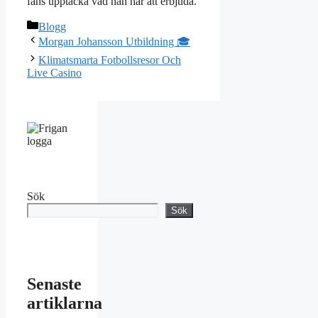
fans upptäcka vad han har att erbjuda.
Kategorier
Blogg
Morgan Johansson Utbildning 🎓
Klimatsmarta Fotbollsresor Och
Live Casino
Sök
Sök
Senaste
artiklarna