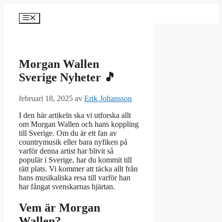
Hoppa
till
Meny
innehåll
Morgan Wallen
Sverige Nyheter 🎵
februari 18, 2025
av
Erik Johansson
I den här artikeln ska vi utforska allt
om Morgan Wallen och hans koppling
till Sverige. Om du är ett fan av
countrymusik eller bara nyfiken på
varför denna artist har blivit så
populär i Sverige, har du kommit till
rätt plats. Vi kommer att täcka allt från
hans musikaliska resa till varför han
har fångat svenskarnas hjärtan.
Vem är Morgan
Wallen?