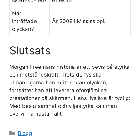
skådespeleri?
effektivt.
När
inträffade
År 2008 i Mississippi.
olyckan?
Slutsats
Morgan Freemans historia är ett bevis på styrka
och motståndskraft. Trots de fysiska
utmaningarna han mött sedan olyckan,
fortsätter han att leverera oförglömliga
prestationer på skärmen. Hans livsläxa är tydlig:
Med beslutsamhet och viljestyrka kan man
övervinna nästan allt.
Kategorier
Blogg