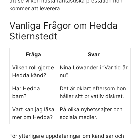
att se vilken nästa fantastiska prestation hon
kommer att leverera.
Vanliga Frågor om Hedda
Stiernstedt
Fråga
Svar
Vilken roll gjorde
Nina Löwander i ”Vår tid är
Hedda känd?
nu”.
Har Hedda
Det är oklart eftersom hon
barn?
håller sitt privatliv diskret.
Vart kan jag läsa
På olika nyhetssajter och
mer om Hedda?
sociala medier.
För ytterligare uppdateringar om kändisar och