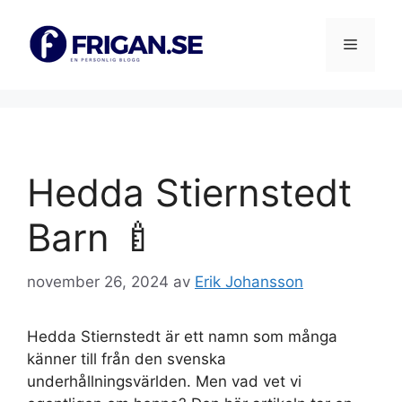
Hoppa
till
Meny
innehåll
Hedda Stiernstedt
Barn 🍼
november 26, 2024
av
Erik Johansson
Hedda Stiernstedt är ett namn som många
känner till från den svenska
underhållningsvärlden. Men vad vet vi