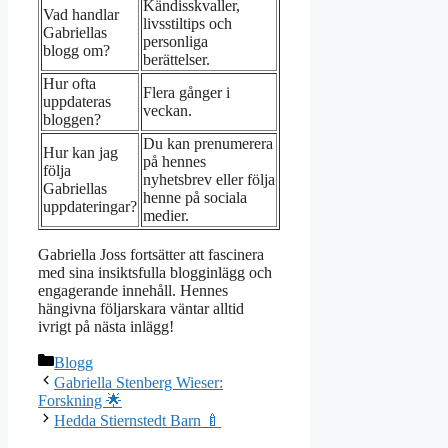
Kändisskvaller,
Vad handlar
livsstiltips och
Gabriellas
personliga
blogg om?
berättelser.
Hur ofta
Flera gånger i
uppdateras
veckan.
bloggen?
Du kan prenumerera
Hur kan jag
på hennes
följa
nyhetsbrev eller följa
Gabriellas
henne på sociala
uppdateringar?
medier.
Gabriella Joss fortsätter att fascinera
med sina insiktsfulla blogginlägg och
engagerande innehåll. Hennes
hängivna följarskara väntar alltid
ivrigt på nästa inlägg!
Kategorier
Blogg
Gabriella Stenberg Wieser:
Forskning 🌟
Hedda Stiernstedt Barn 🍼