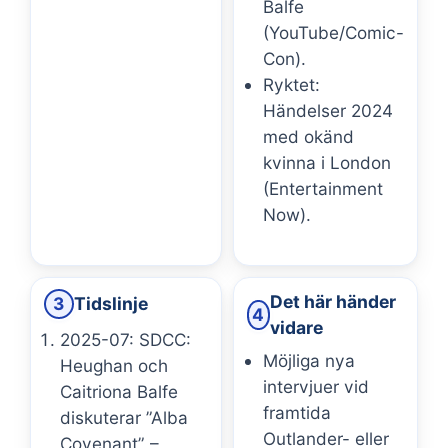
Balfe
(YouTube/Comic-
Con).
Ryktet:
Händelser 2024
med okänd
kvinna i London
(Entertainment
Now).
Det här händer
3
Tidslinje
4
vidare
2025-07: SDCC:
Möjliga nya
Heughan och
intervjuer vid
Caitriona Balfe
framtida
diskuterar ”Alba
Outlander- eller
Covenant” –