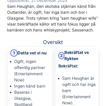
Uppdaterat: 21 December 2025
Sam Heughan, den skotska stjärnan känd från
Outlander, är ogift, har inga barn och bor i
Glasgow. Trots rykten kring ”sam heughan wife”
visar bekräftade källor att hans fokus ligger på
karriären och hans whiskyprojekt, Sassenach.
Oversikt
Bekräftat vs
1
Detta vet vi nu
2
Rykten
Ogift, ingen
Bekräftat:
offentlig partner
(Entertainment
Sam Heughan är
Now)
ogift och har inga
Ingen känd barn
barn
Baseras i
(Entertainment
Glasgow,
Now).
Skottland