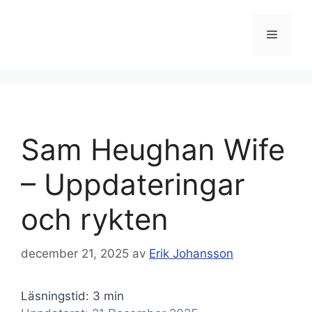
Hoppa
till
Meny
innehåll
Sam Heughan Wife
– Uppdateringar
och rykten
december 21, 2025
av
Erik Johansson
Läsningstid: 3 min