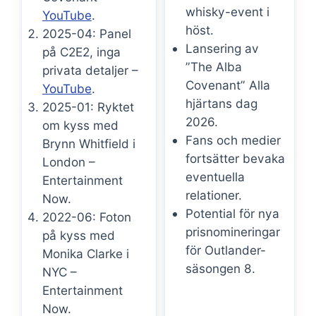
whisky-event i
YouTube
.
höst.
2025-04: Panel
Lansering av
på C2E2, inga
”The Alba
privata detaljer –
Covenant” Alla
YouTube
.
hjärtans dag
2025-01: Ryktet
2026.
om kyss med
Fans och medier
Brynn Whitfield i
fortsätter bevaka
London –
eventuella
Entertainment
relationer.
Now.
Potential för nya
2022-06: Foton
prisnomineringar
på kyss med
för Outlander-
Monika Clarke i
säsongen 8.
NYC –
Entertainment
Now.