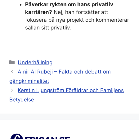
Påverkar rykten om hans privatliv
karriären?
Nej, han fortsätter att
fokusera på nya projekt och kommenterar
sällan sitt privatliv.
Kategorier
Underhållning
Amir Al Rubeji – Fakta och debatt om
gängkriminalitet
Kerstin Ljungström Föräldrar och Familjens
Betydelse