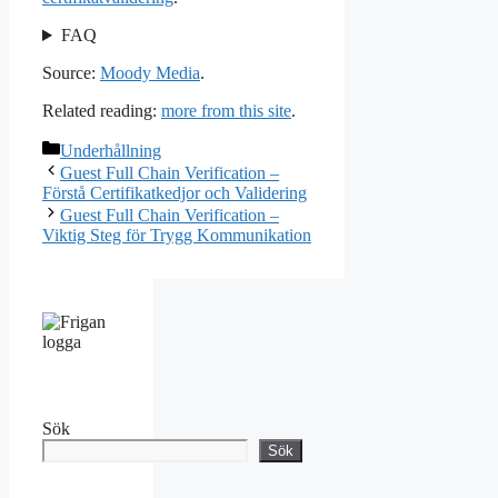
FAQ
Source:
Moody Media
.
Related reading:
more from this site
.
Kategorier
Underhållning
Guest Full Chain Verification –
Förstå Certifikatkedjor och Validering
Guest Full Chain Verification –
Viktig Steg för Trygg Kommunikation
Sök
Sök