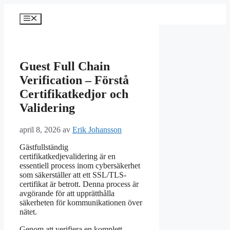
Hoppa
till
Meny
innehåll
Guest Full Chain
Verification – Förstå
Certifikatkedjor och
Validering
april 8, 2026
av
Erik Johansson
Gästfullständig
certifikatkedjevalidering är en
essentiell process inom cybersäkerhet
som säkerställer att ett SSL/TLS-
certifikat är betrott. Denna process är
avgörande för att upprätthålla
säkerheten för kommunikationen över
nätet.
Genom att verifiera en komplett