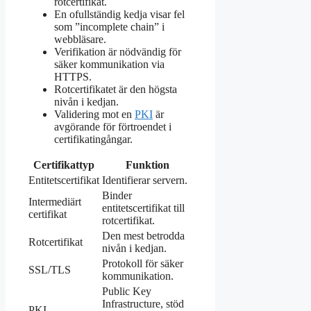
rotcertifikat.
En ofullständig kedja visar fel
som ”incomplete chain” i
webbläsare.
Verifikation är nödvändig för
säker kommunikation via
HTTPS.
Rotcertifikatet är den högsta
nivån i kedjan.
Validering mot en
PKI
är
avgörande för förtroendet i
certifikatingångar.
Certifikattyp
Funktion
Entitetscertifikat
Identifierar servern.
Binder
Intermediärt
entitetscertifikat till
certifikat
rotcertifikat.
Den mest betrodda
Rotcertifikat
nivån i kedjan.
Protokoll för säker
SSL/TLS
kommunikation.
Public Key
Infrastructure, stöd
PKI