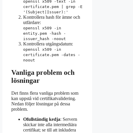
openssl x509 -text -in
certificate.pem | grep -E
'(Subject|Issuer):'
Kontrollera hash för ämne och
utfärdare:
openssl x509 -in
entity.pem -hash -
issuer_hash -noout
Kontrollera utgångsdatum:
openssl x509 -in
certificate.pem -dates -
noout
Vanliga problem och
lösningar
Det finns flera vanliga problem som
kan uppstå vid certifikatvalidering.
Nedan följer lösningar på dessa
problem.
Ofullständig kedja
: Servern
skickar inte alla intermediära
certifikat; se till att inkludera