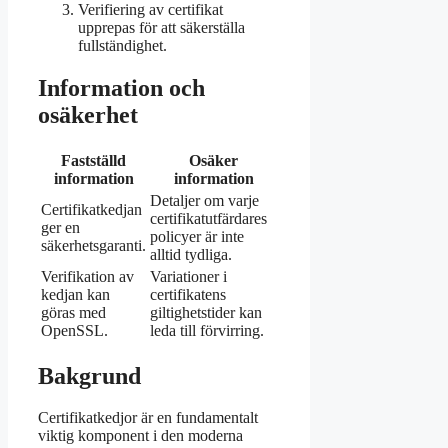
Verifiering av certifikat
upprepas för att säkerställa
fullständighet.
Information och
osäkerhet
Fastställd
Osäker
information
information
Detaljer om varje
Certifikatkedjan
certifikatutfärdares
ger en
policyer är inte
säkerhetsgaranti.
alltid tydliga.
Verifikation av
Variationer i
kedjan kan
certifikatens
göras med
giltighetstider kan
OpenSSL.
leda till förvirring.
Bakgrund
Certifikatkedjor är en fundamentalt
viktig komponent i den moderna